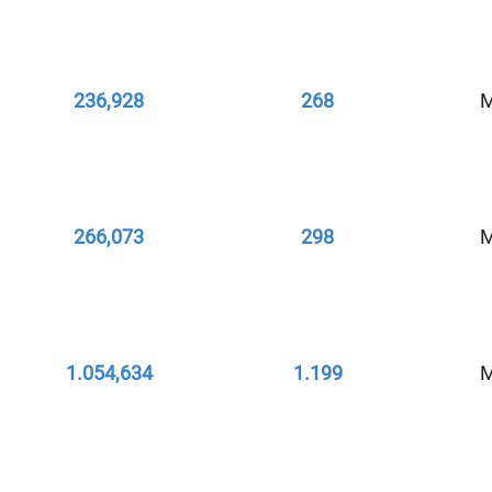
236,928
268
M
266,073
298
M
1.054,634
1.199
M