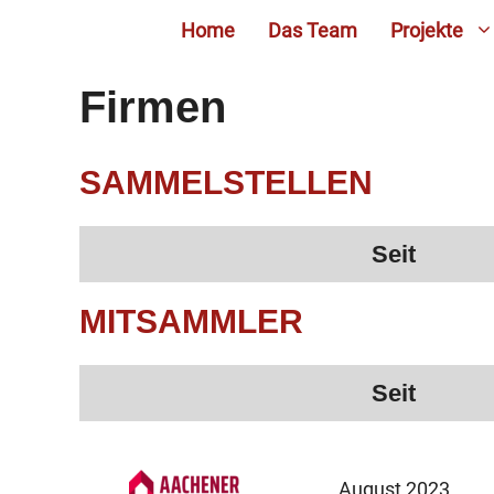
Zum
Home
Das Team
Projekte
Inhalt
springen
Firmen
SAMMELSTELLEN
Seit
MITSAMMLER
Seit
August 2023